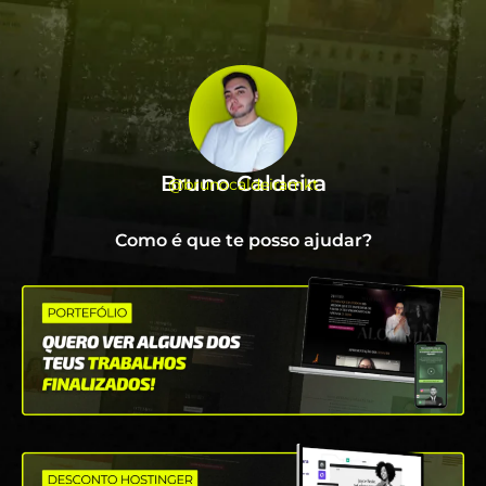
Bruno Caldeira
@brunocaldeiramkt
Como é que te posso ajudar?